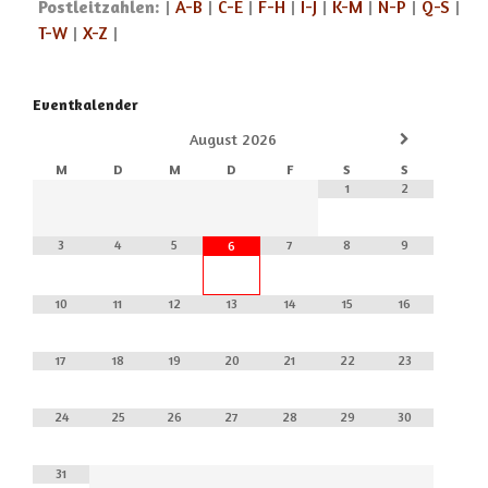
Postleitzahlen:
|
A-B
|
C-E
|
F-H
|
I-J
|
K-M
|
N-P
|
Q-S
|
T-W
|
X-Z
|
Eventkalender
August
2026
M
D
M
D
F
S
S
1
2
3
4
5
7
8
9
6
10
11
12
13
14
15
16
17
18
19
20
21
22
23
24
25
26
27
28
29
30
31