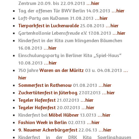
Zentrum 20.09. bis 22.09.2013
…hier
Tag der offenen Tür BWV Berlin 14.09.2013
…hier
Loft-Party am KuDamm 31.08.2013
…hier
Tierparkfest in Luckenwalde
25.08.2013
…hier
Gartenkollonie Lebensfreude e.V. 17.08.2013
…hier
Kinderfest in der Kita zum klingenden Bäumchen
16.08.2013
…hier
Einschulungsparty in Berliner Kita „Spiel-Haus“
10.08.2013
…hier
750 Jahre
Waren an der Müritz
03 u. 04.08.2013
…
hier
Sommerfest in Rathenow
01.08.2013
…hier
Zuckertütenfest in Jüterbog
27.07.2013
…hier
Tegeler Hafenfest
21.07.2013
…hier
Tegeler Hafenfest
20.07.2013
…hier
Kinderfest bei
Möbel Hübner
13.07.13
…hier
Fashion Week in Berlin
02.07.13
…hier
9. Nauener Ackerbürgerfest
22.06.13
…hier
Kinderfest in der DRK Kita Sperlinghausen