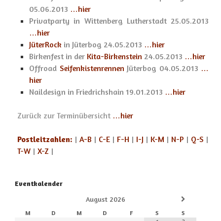
05.06.2013
…hier
Privatparty in Wittenberg Lutherstadt 25.05.2013
…hier
JüterRock
in Jüterbog 24.05.2013
…hier
Birkenfest in der
Kita-Birkenstein
24.05.2013
…hier
Offroad
Seifenkistenrennen
Jüterbog 04.05.2013
…
hier
Naildesign in Friedrichshain 19.01.2013
…hier
Zurück zur Terminübersicht
…hier
Postleitzahlen:
|
A-B
|
C-E
|
F-H
|
I-J
|
K-M
|
N-P
|
Q-S
|
T-W
|
X-Z
|
Eventkalender
August
2026
M
D
M
D
F
S
S