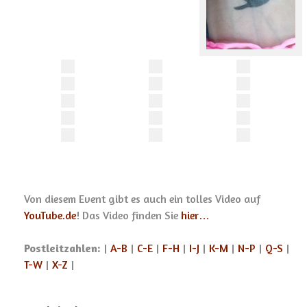
Von diesem Event gibt es auch ein tolles Video auf
YouTube.de
! Das Video finden Sie
hier…
Postleitzahlen:
|
A-B
|
C-E
|
F-H
|
I-J
|
K-M
|
N-P
|
Q-S
|
T-W
|
X-Z
|