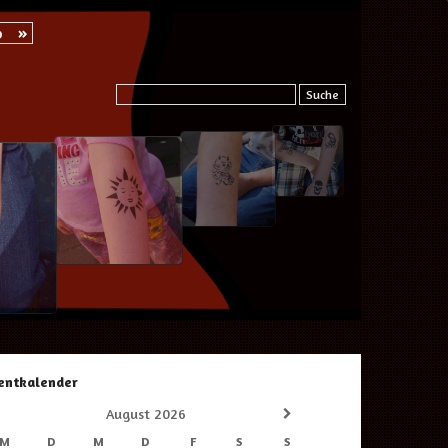
»
p
Suche
entkalender
August
2026
M
D
M
D
F
S
S