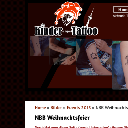
Hom
Airbrush 
Home
»
Bilder
»
Events 2013
» NBB Weihnachtsf
NBB Weihnachtsfeier
Durch Nutzung dieser Seite (sowie Unterseiten) stimmen Si