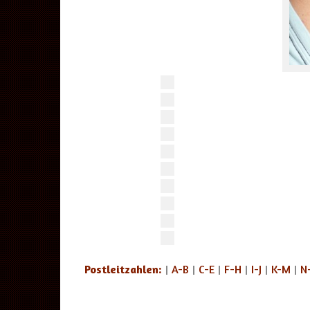
Postleitzahlen:
|
A-B
|
C-E
|
F-H
|
I-J
|
K-M
|
N