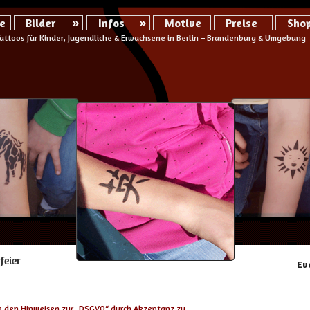
»
»
e
Bilder
Infos
Motive
Preise
Sho
Tattoos für Kinder, Jugendliche & Erwachsene in Berlin – Brandenburg & Umgebung
eier
Ev
e den Hinweisen zur „
DSGVO
“ durch Akzeptanz zu.