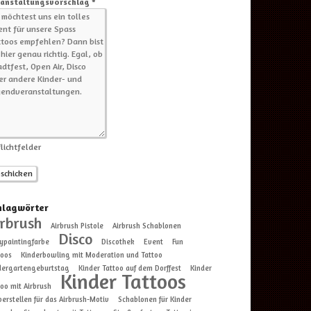
anstaltungsvorschlag *
flichtfelder
hlagwörter
irbrush
Airbrush Pistole
Airbrush Schablonen
Disco
ypaintingfarbe
Discothek
Event
Fun
toos
Kinderbowling mit Moderation und Tattoo
dergartengeburtstag
Kinder Tattoo auf dem Dorffest
Kinder
Kinder Tattoos
too mit Airbrush
perstellen für das Airbrush-Motiv
Schablonen für Kinder