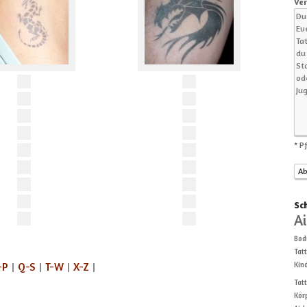
Ver
* P
Sc
A
Bod
Tat
-P
|
Q-S
|
T-W
|
X-Z
|
Kin
Tat
Kör