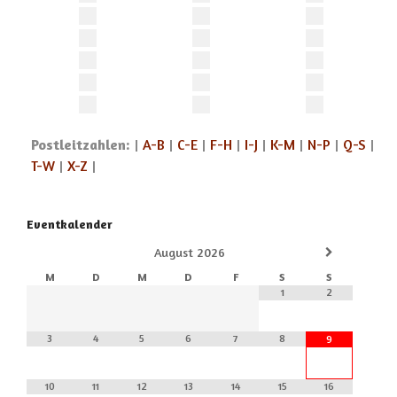
Postleitzahlen:
|
A-B
|
C-E
|
F-H
|
I-J
|
K-M
|
N-P
|
Q-S
|
T-W
|
X-Z
|
Eventkalender
August
2026
M
D
M
D
F
S
S
1
2
3
4
5
6
7
8
9
10
11
12
13
14
15
16