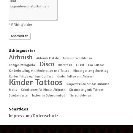
* Pflichtfelder
Schlagwörter
Airbrush
Airbrush Pistole
Airbrush Schablonen
Disco
Bodypaintingfarbe
Discothek
Event
Fun Tattoos
Kinderbowling mit Moderation und Tattoo
Kindergartengeburtstag
Kinder Tattoo auf dem Dorffest
Kinder Tattoo mit Airbrush
Kinder Tattoos
Körperstellen für das Airbrush-
Motiv
Schablonen für Kinder Airbrush
Strandparty mit Tattoos
Straßenfeste
Tattoo im Schwimmbad
Tierschablonen
Sonstiges
Impressum/Datenschutz