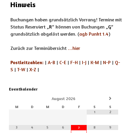
Hinweis
Buchungen haben grundsätzlich Vorrang! Termine mit
Status Reserviert „
R
“ können von Buchungen „
G
“
grundsätzlich abgelöst werden. (
agb Punkt 1.4
)
Zurück zur Terminübersicht
…hier
Postleitzahlen:
|
A-B
|
C-E
|
F-H
|
I-J
|
K-M
|
N-P
|
Q-
S
|
T-W
|
X-Z
|
Eventkalender
August
2026
M
D
M
D
F
S
S
1
2
3
4
5
6
8
9
7