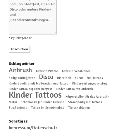
* Pflichtfelder
Schlagwörter
Airbrush
Airbrush Pistole
Airbrush Schablonen
Disco
Bodypaintingfarbe
Discothek
Event
Fun Tattoos
Kinderbowling mit Moderation und Tattoo
Kindergartengeburtstag
Kinder Tattoo auf dem Dorffest
Kinder Tattoo mit Airbrush
Kinder Tattoos
Körperstellen für das Airbrush-
Motiv
Schablonen für Kinder Airbrush
Strandparty mit Tattoos
Straßenfeste
Tattoo im Schwimmbad
Tierschablonen
Sonstiges
Impressum/Datenschutz