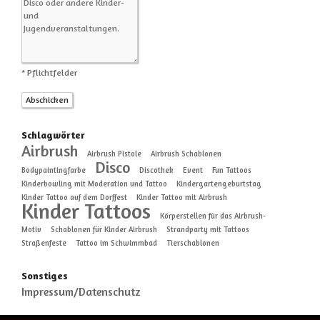
* Pflichtfelder
Schlagwörter
Airbrush
Airbrush Pistole
Airbrush Schablonen
Disco
Bodypaintingfarbe
Discothek
Event
Fun Tattoos
Kinderbowling mit Moderation und Tattoo
Kindergartengeburtstag
Kinder Tattoo auf dem Dorffest
Kinder Tattoo mit Airbrush
Kinder Tattoos
Körperstellen für das Airbrush-
Motiv
Schablonen für Kinder Airbrush
Strandparty mit Tattoos
Straßenfeste
Tattoo im Schwimmbad
Tierschablonen
Sonstiges
Impressum/Datenschutz