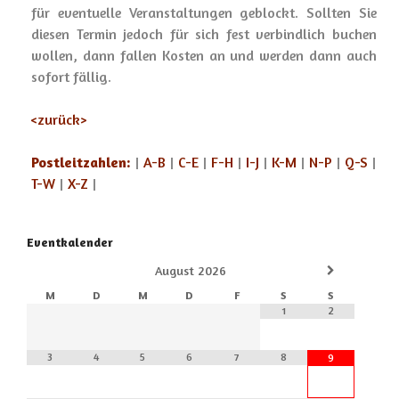
für eventuelle Veranstaltungen geblockt. Sollten Sie
diesen Termin jedoch für sich fest verbindlich buchen
wollen, dann fallen Kosten an und werden dann auch
sofort fällig.
<
zurück
>
Postleitzahlen:
|
A-B
|
C-E
|
F-H
|
I-J
|
K-M
|
N-P
|
Q-S
|
T-W
|
X-Z
|
Eventkalender
August
2026
M
D
M
D
F
S
S
1
2
3
4
5
6
7
8
9