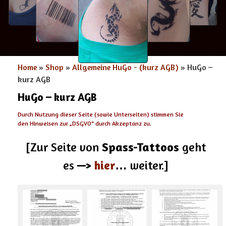
Home
»
Shop
»
Allgemeine HuGo - (kurz AGB)
» HuGo –
kurz AGB
HuGo – kurz AGB
Durch Nutzung dieser Seite (sowie Unterseiten) stimmen Sie
den Hinweisen zur „
DSGVO
“ durch Akzeptanz zu.
[Zur Seite von
Spass-Tattoos
geht
es
—>
hier
…
weiter.]